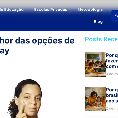
 de Educação
Escolas Privadas
Metodologia
F
Blog
lhor das opções de
Posts Rece
lay
Por q
faze
com 
3 de m
Por q
brasi
ano s
2 de m