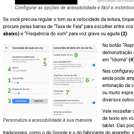
Configurar as opções de acessibilidade é fácil e instintivo
Se você precisa regular o tom ou a velocidade da leitura, toq
procure pelas barras de “Taxa de Fala” para escolher entre vo
abaixo)
e “Frequência do som” para voz grave ou aguda
(2)
.
No botão “Rep
demonstração d
em “Idioma”
(4
Nas configura
ainda pode amp
entonação da v
ou muito expr
diversos outr
Vale ressaltar
de texto em vo
Personalize a acessibilidade à sua maneira.
tablet. Elas p
tradicionais, como o do Google e o do fabricante do aparelho, 