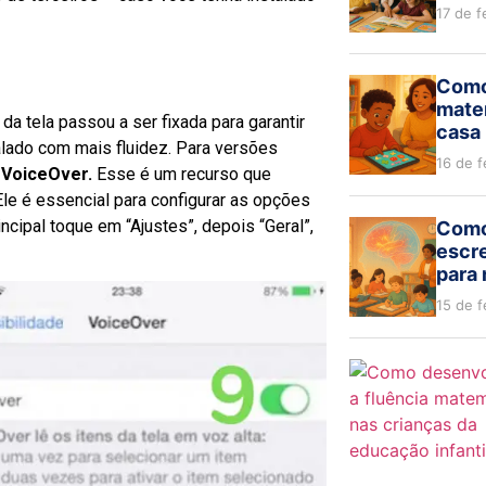
17 de f
Como
mate
 da tela passou a ser fixada para garantir
casa 
alado com mais fluidez. Para versões
16 de f
o
VoiceOver.
Esse é um recurso que
Ele é essencial para configurar as opções
ncipal toque em “Ajustes”, depois “Geral”,
Como 
escre
para
15 de f