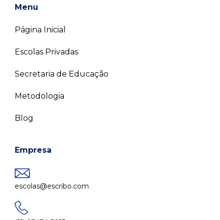
Menu
Página Inicial
Escolas Privadas
Secretaria de Educação
Metodologia
Blog
Empresa
escolas@escribo.com