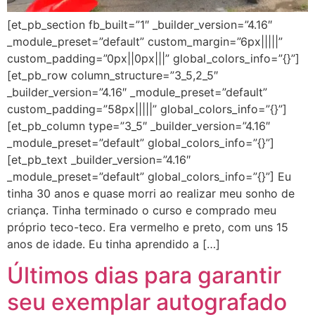
[et_pb_section fb_built=”1″ _builder_version=”4.16″
_module_preset=”default” custom_margin=”6px|||||”
custom_padding=”0px||0px|||” global_colors_info=”{}”]
[et_pb_row column_structure=”3_5,2_5″
_builder_version=”4.16″ _module_preset=”default”
custom_padding=”58px|||||” global_colors_info=”{}”]
[et_pb_column type=”3_5″ _builder_version=”4.16″
_module_preset=”default” global_colors_info=”{}”]
[et_pb_text _builder_version=”4.16″
_module_preset=”default” global_colors_info=”{}”] Eu
tinha 30 anos e quase morri ao realizar meu sonho de
criança. Tinha terminado o curso e comprado meu
próprio teco-teco. Era vermelho e preto, com uns 15
anos de idade. Eu tinha aprendido a […]
Últimos dias para garantir
seu exemplar autografado