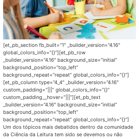
[et_pb_section fb_built=”1″ _builder_version=”4.16″
global_colors_info=”{}”][et_pb_row
_builder_version=”4.16″ background_size=”initial”
background_position=”top_left”
background_repeat=”repeat” global_colors_info=”{}”]
[et_pb_column type=”4_4″ _builder_version=”4.16″
custom_padding=”|||” global_colors_info=”{}”
custom_padding__hover=”|||”][et_pb_text
_builder_version=”4.16″ background_size=”initial”
background_position=”top_left”
background_repeat=”repeat” global_colors_info=”{}”]
Um dos tópicos mais debatidos dentro da comunidade
da Ciência da Leitura tem sido se devemos ou não