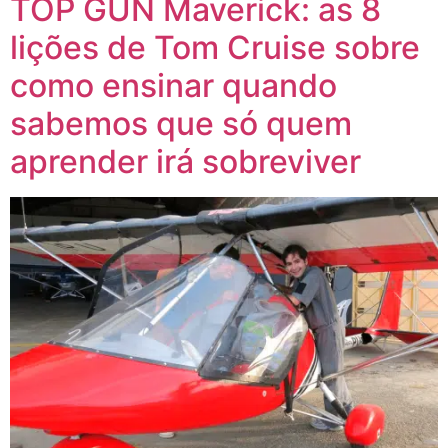
TOP GUN Maverick: as 8
lições de Tom Cruise sobre
como ensinar quando
sabemos que só quem
aprender irá sobreviver