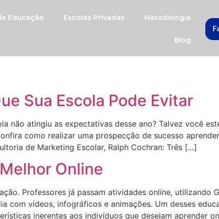
 de Educação
Escolas Privadas
Metodologia
F
Blog
Que Sua Escola Pode Evitar
la não atingiu as expectativas desse ano? Talvez você es
Confira como realizar uma prospecção de sucesso aprenden
ultoria de Marketing Escolar, Ralph Cochran: Três […]
 Melhor Online
ção. Professores já passam atividades online, utilizando 
dia com vídeos, infográficos e animações. Um desses educ
rísticas inerentes aos indivíduos que desejam aprender onli