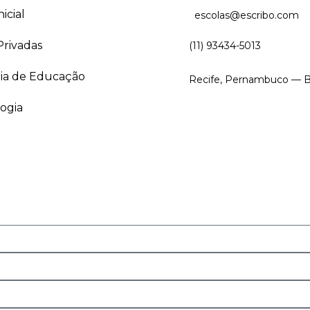
icial
escolas@escribo.com
Privadas
(11) 93434-5013
ria de Educação
Recife, Pernambuco — Br
ogia