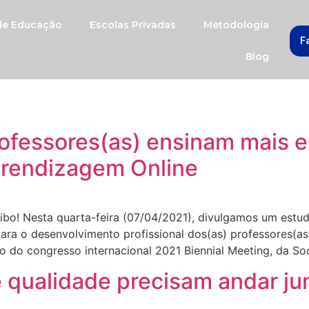
 de Educação
Escolas Privadas
Metodologia
F
Blog
rofessores(as) ensinam mais 
Aprendizagem Online
ibo! Nesta quarta-feira (07/04/2021), divulgamos um estu
ra o desenvolvimento profissional dos(as) professores(as)
 do congresso internacional 2021 Biennial Meeting, da Soc
e qualidade precisam andar j