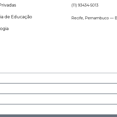
Privadas
(11) 93434-5013
ria de Educação
Recife, Pernambuco — Br
ogia