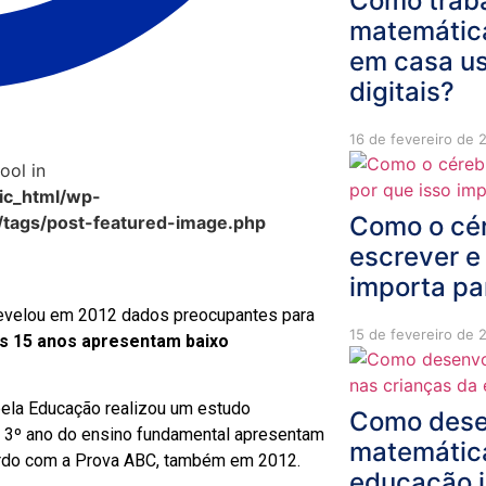
Como traba
matemátic
em casa u
digitais?
16 de fevereiro de 
ool in
c_html/wp-
Como o cér
/tags/post-featured-image.php
escrever e
importa pa
 revelou em 2012 dados preocupantes para
15 de fevereiro de 
os 15 anos apresentam baixo
pela Educação realizou um estudo
Como desen
o 3º ano do ensino fundamental apresentam
matemática
ordo com a Prova ABC, também em 2012.
educação i