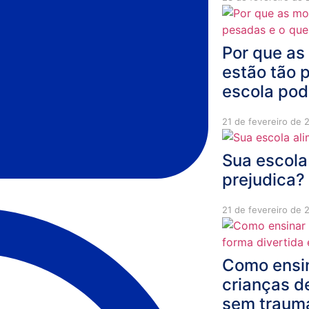
Por que as
estão tão 
escola pod
21 de fevereiro de 
Sua escola
prejudica?
21 de fevereiro de 
Como ensi
crianças d
sem traum