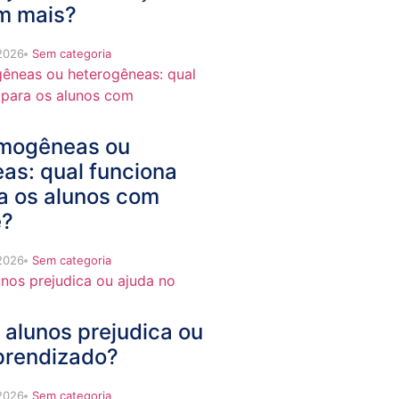
m mais?
 2026
Sem categoria
mogêneas ou
as: qual funciona
a os alunos com
e?
 2026
Sem categoria
 alunos prejudica ou
prendizado?
 2026
Sem categoria