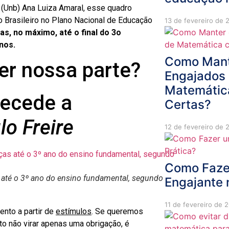
 (Unb) Ana Luiza Amaral, esse quadro
o Brasileiro no Plano Nacional de Educação
13 de fevereiro de 
as, no máximo, até o final do 3o
nos.
Como Mant
r nossa parte?
Engajados 
Matemátic
recede a
Certas?
lo Freire
12 de fevereiro de 
Como Fazer
s até o 3º ano do ensino fundamental, segundo
Engajante 
11 de fevereiro de 
nto a partir de
estímulos
. Se queremos
bito não virar apenas uma obrigação, é