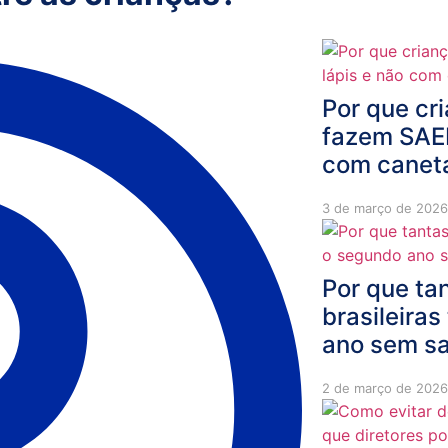
Por que cr
fazem SAEB
com canet
3 de março de 2026
Por que ta
brasileira
ano sem sa
2 de março de 2026