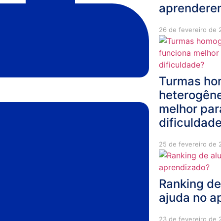
aprendere
26 de fevereiro de
Turmas ho
heterogêne
melhor par
dificuldad
25 de fevereiro de
Ranking de
ajuda no a
23 de fevereiro de