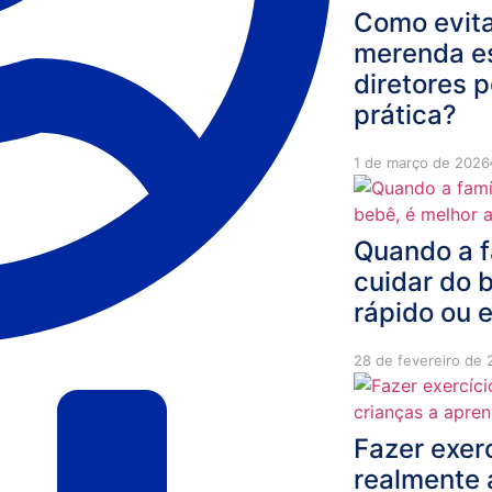
Como evita
merenda es
diretores 
prática?
1 de março de 2026
Quando a f
cuidar do b
rápido ou 
28 de fevereiro de
Fazer exer
realmente 