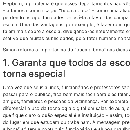
Hepburn, o problema é que esses departamentos não vê
– a famosa comunicação “boca a boca” – como uma aliada
perdendo as oportunidades de usá-la a favor das campan
escola. Uma das vantagens, por exemplo, é fazer com que
falem mais sobre a escola, divulgando-as naturalmente e
efetivo que muitas publicidades, pelo fator humano na 
Simon reforça a importância do “boca a boca” nas dicas 
1. Garanta que todos da esco
torna especial
Uma vez que seus alunos, funcionários e professores sa
passar para o público, fica bem mais fácil para eles falar
amigos, familiares e pessoas da vizinhança. Por exemplo
diferencial o uso da tecnologia digital em salas de aula, 
que fique claro o quão especial é a instituição – assim, 
do lugar em que estudam ou trabalham. A mensagem precis
a boca” só tem a contribuir: funcionários e alunos orgulh