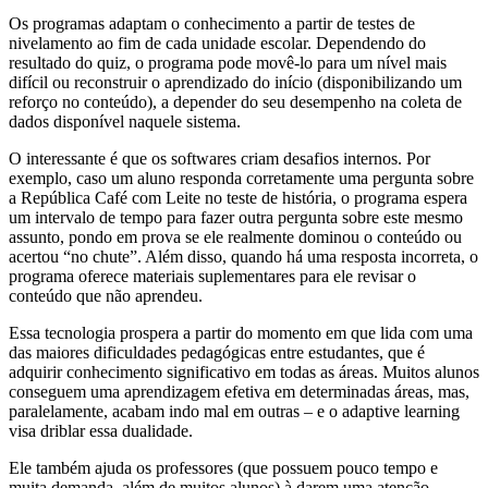
Os programas adaptam o conhecimento a partir de testes de
nivelamento ao fim de cada unidade escolar. Dependendo do
resultado do quiz, o programa pode movê-lo para um nível mais
difícil ou reconstruir o aprendizado do início (disponibilizando um
reforço no conteúdo), a depender do seu desempenho na coleta de
dados disponível naquele sistema.
O interessante é que os softwares criam desafios internos. Por
exemplo, caso um aluno responda corretamente uma pergunta sobre
a República Café com Leite no teste de história, o programa espera
um intervalo de tempo para fazer outra pergunta sobre este mesmo
assunto, pondo em prova se ele realmente dominou o conteúdo ou
acertou “no chute”. Além disso, quando há uma resposta incorreta, o
programa oferece materiais suplementares para ele revisar o
conteúdo que não aprendeu.
Essa tecnologia prospera a partir do momento em que lida com uma
das maiores dificuldades pedagógicas entre estudantes, que é
adquirir conhecimento significativo em todas as áreas. Muitos alunos
conseguem uma aprendizagem efetiva em determinadas áreas, mas,
paralelamente, acabam indo mal em outras – e o adaptive learning
visa driblar essa dualidade.
Ele também ajuda os professores (que possuem pouco tempo e
muita demanda, além de muitos alunos) à darem uma atenção