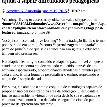
ajuda a suprir dificuldades pedagógicas
Americo N. Amorim
janeiro 19, 2015
10:02 am
Warning
: Trying to access array offset on value of type bool in
/home/u386198443/domains/www2.escribo.com/public_html/wp-
content/plugins/elementor-pro/modules/dynamic-tags/tags/post-
featured-image.php
on line
39
Você já conhece o adaptive learning? Numa tradução literal, o termo
pode ser lido em português como
“aprendizagem adaptada”
e
parte do princípio de que se os alunos não são iguais, a educação
também não precisa ser.
No adaptive learning, o conteúdo é adaptado para o nível em que o
estudante se encontra em determinado conteúdo, através de um
software especializado, proporcionando atividades diferentes para
cada aluno. É uma forma de personalizar o ensino, respeitando o
tempo de absorção de cada um.
Em suma, ele abrange o amplo conjunto de tecnologias capazes de
propor ensino personalizado na área da educação. O estudante é
imerso num ambiente virtual onde cada decisão sua é capturada e
contextualizada num banco de dados e segue direcionado para um
processo de aprendizado diferente.