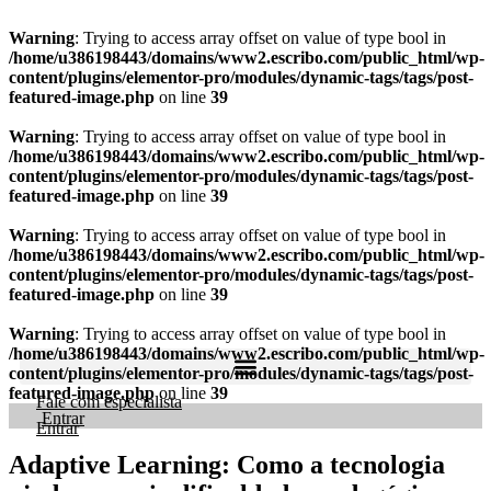
Warning
: Trying to access array offset on value of type bool in
/home/u386198443/domains/www2.escribo.com/public_html/wp-
content/plugins/elementor-pro/modules/dynamic-tags/tags/post-
featured-image.php
on line
39
Warning
: Trying to access array offset on value of type bool in
/home/u386198443/domains/www2.escribo.com/public_html/wp-
content/plugins/elementor-pro/modules/dynamic-tags/tags/post-
featured-image.php
on line
39
Warning
: Trying to access array offset on value of type bool in
/home/u386198443/domains/www2.escribo.com/public_html/wp-
content/plugins/elementor-pro/modules/dynamic-tags/tags/post-
featured-image.php
on line
39
Warning
: Trying to access array offset on value of type bool in
/home/u386198443/domains/www2.escribo.com/public_html/wp-
content/plugins/elementor-pro/modules/dynamic-tags/tags/post-
featured-image.php
on line
39
Fale com especialista
Ir
Entrar
Entrar
para
o
Adaptive Learning: Como a tecnologia
conteúdo