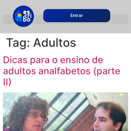
Entrar
Tag:
Adultos
Dicas para o ensino de
adultos analfabetos (parte
II)