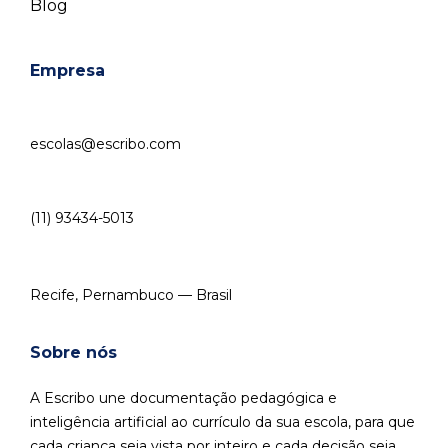
Blog
Empresa
escolas@escribo.com
(11) 93434-5013
Recife, Pernambuco — Brasil
Sobre nós
A Escribo une documentação pedagógica e
inteligência artificial ao currículo da sua escola, para que
cada criança seja vista por inteiro e cada decisão seja