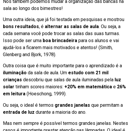
Nós também podemos mudar a organização das bancas na
sala ao longo dos bimestres!
Uma outra ideia, que já foi testada em pesquisas e mostrou
bons resultados
, é
alternar as salas de aula
. Ou seja, a
cada semana você pode trocar as salas das suas turmas.
Isso pode ser uma
boa brincadeira
para os alunos e vai
ajudá-los a ficarem mais motivados e atentos! (Smith,
Glenberg and Bjork, 1978).
Outra coisa que é muito importante para o aprendizado é a
iluminação
da sala de aula. Um
estudo com 21 mil
crianças
descobriu que salas de aula iluminadas pela
luz
solar
tinham scores maiores:
+20% em matemática
e
26%
em leitura
(Hoeschong, 1999).
Ou seja, o ideal é termos
grandes janelas
que permitam a
entrada de luz
durante a maioria do ano.
Mas nem sempre é possível termos grandes janelas. Nestes
casos é importante prestar atenção nas lâmpadas. O ideal é