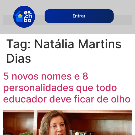
Entrar
Tag:
Natália Martins
Dias
5 novos nomes e 8
personalidades que todo
educador deve ficar de olho