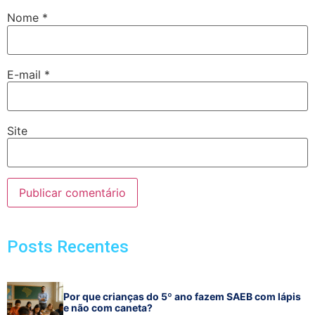
Nome
*
E-mail
*
Site
Posts Recentes
Por que crianças do 5º ano fazem SAEB com lápis
e não com caneta?