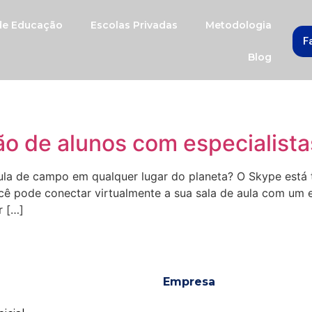
 de Educação
Escolas Privadas
Metodologia
F
Blog
ão de alunos com especialist
ula de campo em qualquer lugar do planeta? O Skype está 
 pode conectar virtualmente a sua sala de aula com um e
r […]
Empresa