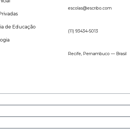
icial
escolas@escribo.com
Privadas
ria de Educação
(11) 93434-5013
ogia
Recife, Pernambuco — Brasil