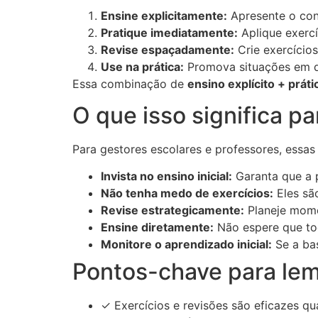
Ensine explicitamente:
Apresente o con
Pratique imediatamente:
Aplique exercí
Revise espaçadamente:
Crie exercício
Use na prática:
Promova situações em q
Essa combinação de
ensino explícito + prát
O que isso significa p
Para gestores escolares e professores, essas
Invista no ensino inicial:
Garanta que a p
Não tenha medo de exercícios:
Eles sã
Revise estrategicamente:
Planeje mome
Ensine diretamente:
Não espere que to
Monitore o aprendizado inicial:
Se a bas
Pontos-chave para le
✓ Exercícios e revisões são eficazes qu