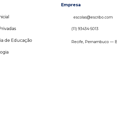
Empresa
icial
escolas@escribo.com
Privadas
(11) 93434-5013
ria de Educação
Recife, Pernambuco — Br
ogia