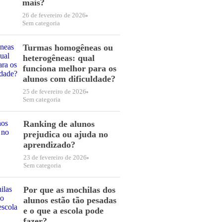
mais?
26 de fevereiro de 2026
Sem categoria
Turmas homogêneas ou
heterogêneas: qual
funciona melhor para os
alunos com dificuldade?
25 de fevereiro de 2026
Sem categoria
Ranking de alunos
prejudica ou ajuda no
aprendizado?
23 de fevereiro de 2026
Sem categoria
Por que as mochilas dos
alunos estão tão pesadas
e o que a escola pode
fazer?