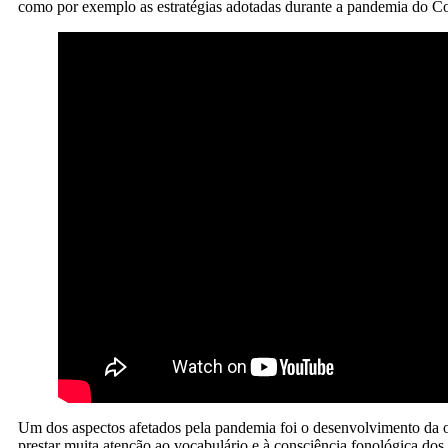
como por exemplo as estratégias adotadas durante a pandemia do C
Um dos aspectos afetados pela pandemia foi o desenvolvimento da or
prestar muita atenção ao vocabulário e à consciência fonológica do