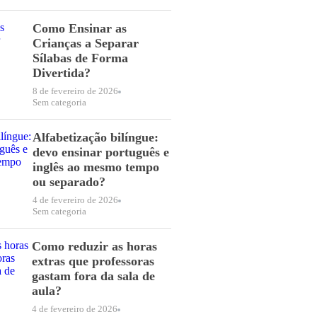
Como Ensinar as
Crianças a Separar
Sílabas de Forma
Divertida?
8 de fevereiro de 2026
Sem categoria
Alfabetização bilíngue:
devo ensinar português e
inglês ao mesmo tempo
ou separado?
4 de fevereiro de 2026
Sem categoria
Como reduzir as horas
extras que professoras
gastam fora da sala de
aula?
4 de fevereiro de 2026