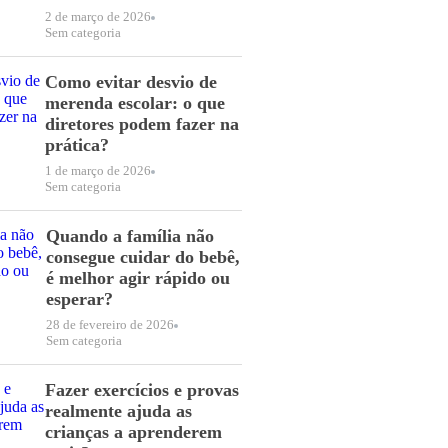
2 de março de 2026
Sem categoria
Como evitar desvio de
merenda escolar: o que
diretores podem fazer na
prática?
1 de março de 2026
Sem categoria
Quando a família não
consegue cuidar do bebê,
é melhor agir rápido ou
esperar?
28 de fevereiro de 2026
Sem categoria
Fazer exercícios e provas
realmente ajuda as
crianças a aprenderem