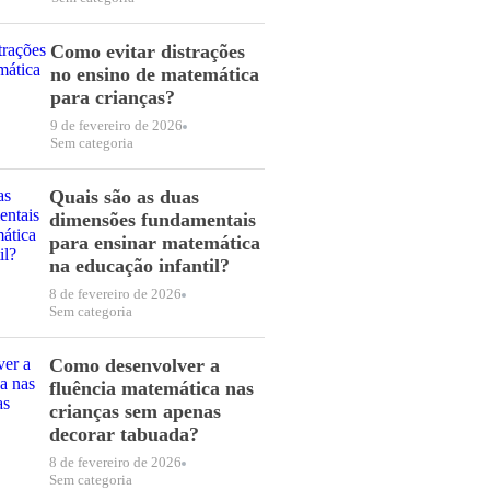
Como evitar distrações
no ensino de matemática
para crianças?
9 de fevereiro de 2026
Sem categoria
Quais são as duas
dimensões fundamentais
para ensinar matemática
na educação infantil?
8 de fevereiro de 2026
Sem categoria
Como desenvolver a
fluência matemática nas
crianças sem apenas
decorar tabuada?
8 de fevereiro de 2026
Sem categoria