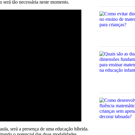
o será tão necessária neste momento.
 aula, será a presença de uma educação híbrida.
veitando o potencial das duas modalidades.