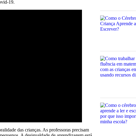
ovid-19.
alidade das crianças. As professoras precisam
s pequenos. A desigualdade de aprendizagem está