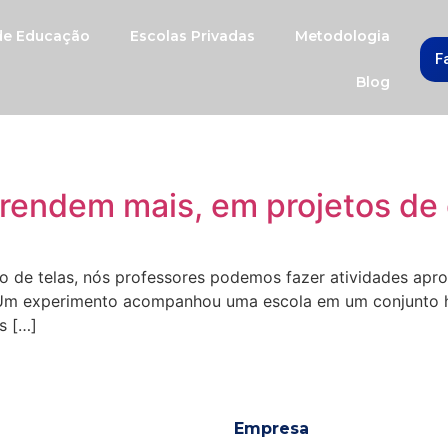
 de Educação
Escolas Privadas
Metodologia
F
Blog
prendem mais, em projetos de
 de telas, nós professores podemos fazer atividades apro
. Um experimento acompanhou uma escola em um conjunto h
s […]
Empresa