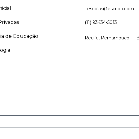
icial
escolas@escribo.com
Privadas
(11) 93434-5013
ria de Educação
Recife, Pernambuco — Br
ogia