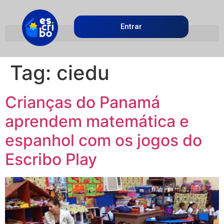
Entrar
Tag:
ciedu
Crianças do Panamá
aprendem matemática e
espanhol com os jogos do
Escribo Play