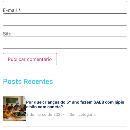
E-mail
*
Site
Posts Recentes
Por que crianças do 5º ano fazem SAEB com lápis
e não com caneta?
3 de março de 2026
Sem categoria