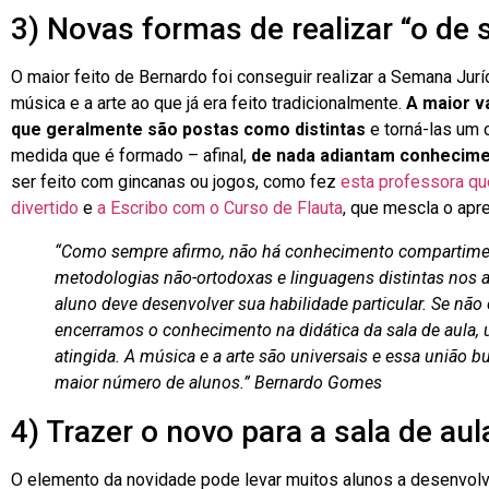
3) Novas formas de realizar “o de
O maior feito de Bernardo foi conseguir realizar a Semana Jur
música e a arte ao que já era feito tradicionalmente.
A maior v
que geralmente são postas como distintas
e torná-las um
medida que é formado – afinal,
de nada adiantam conhecime
ser feito com gincanas ou jogos, como fez
esta professora q
divertido
e
a Escribo com o Curso de Flauta
, que mescla o ap
“Como sempre afirmo, não há conhecimento compartimen
metodologias não-ortodoxas e linguagens distintas nos
aluno deve desenvolver sua habilidade particular. Se não
encerramos o conhecimento na didática da sala de aula, 
atingida. A música e a arte são universais e essa união b
maior número de alunos.” Bernardo Gomes
4) Trazer o novo para a sala de aul
O elemento da novidade pode levar muitos alunos a desenvolve