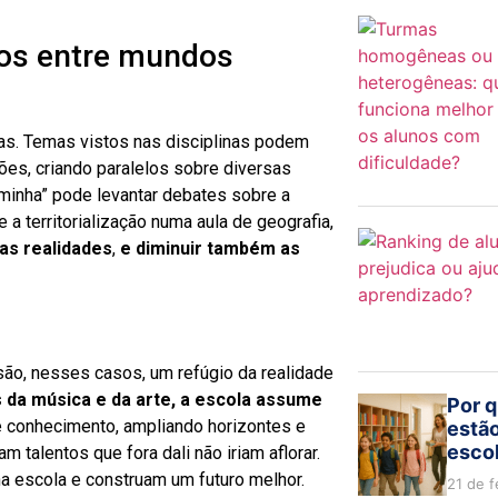
gos entre mundos
ras. Temas vistos nas disciplinas podem
ções, criando paralelos sobre diversas
minha” pode levantar debates sobre a
 a territorialização numa aula de geografia,
as realidades
,
e diminuir também as
ão, nesses casos, um refúgio da realidade
 da música e da arte, a escola assume
Por q
e conhecimento, ampliando horizontes e
estão
escol
 talentos que fora dali não iriam aflorar.
a escola e construam um futuro melhor.
21 de f