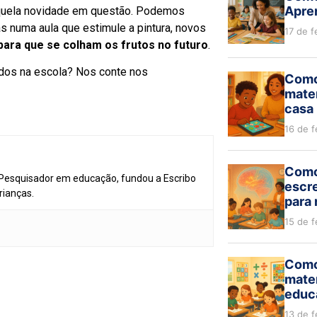
Apren
quela novidade em questão. Podemos
as numa aula que estimule a pintura, novos
17 de f
ara que se colham os frutos no futuro
.
tados na escola? Nos conte nos
Como
mate
casa 
16 de f
Como 
 Pesquisador em educação, fundou a Escribo
escre
rianças.
para
15 de f
Como
mate
educa
13 de f