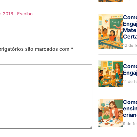
m 2016 | Escribo
Como
Enga
Mate
Cert
12 de f
rigatórios são marcados com
*
Como
Engaj
11 de f
Como 
ensi
cria
9 de f