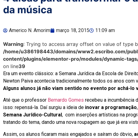
da música
Americo N. Amorim
março 18, 2015
11:09 am
Warning
: Trying to access array offset on value of type b
/home/u386198443/domains/www2.escribo.com/publi
content/plugins/elementor-pro/modules/dynamic-tags
on line
39
Era um evento clássico: a Semana Jurídica da Escola de Direit
Newton Paiva acontecia tradicionalmente todos os anos com v
Alguns alunos já não viam sentido no evento por achá-lo 
Até que o professor
Bernardo Gomes
recebeu a incumbência d
isso: repensá-la. Daí surgiu a ideia de
inovar a programação
Semana Jurídico-Cultural
, com inserções artísticas na prog
tratando do tema, dando uma nova roupagem ao que já era vist
Assim, os alunos ficaram mais engajados e saíram do óbvio,
ad