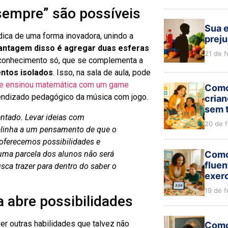
 sempre” são possíveis
Sua e
ídica de uma forma inovadora, unindo a
preju
antagem disso é agregar duas esferas
21 de f
 conhecimento só, que se complementa a
ntos isolados
. Isso, na sala de aula, pode
ue ensinou matemática com um game
Como
rendizado pedagógico da música com jogo.
crian
sem 
tado. Levar ideias com
20 de 
 alinha a um pensamento de que o
 oferecemos possibilidades e
uma parcela dos alunos não será
Como
flue
usca trazer para dentro do saber o
exerc
19 de f
a abre possibilidades
r outras habilidades que talvez não
Como