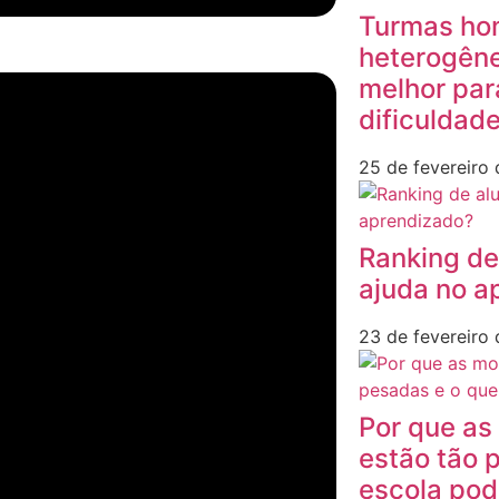
Turmas ho
heterogêne
melhor par
dificuldad
25 de fevereiro
Ranking de
ajuda no a
23 de fevereiro
Por que as
estão tão 
escola pod