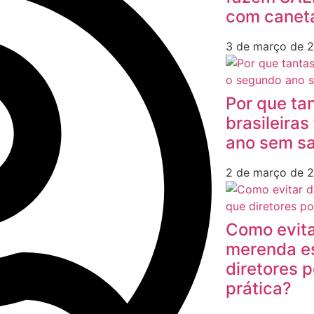
com canet
3 de março de 
Por que ta
brasileira
ano sem sa
2 de março de 
Como evita
merenda es
diretores 
prática?