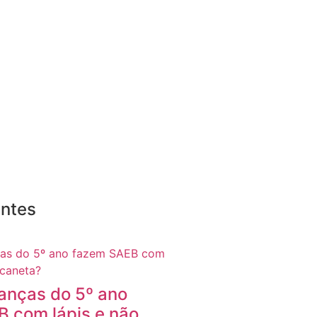
entes
ianças do 5º ano
 com lápis e não