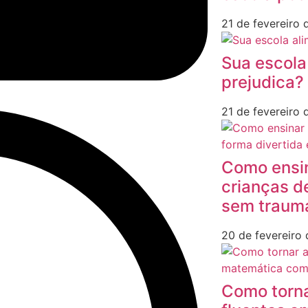
21 de fevereiro
Sua escola
prejudica?
21 de fevereiro
Como ensi
crianças d
sem traum
20 de fevereiro
Como torna