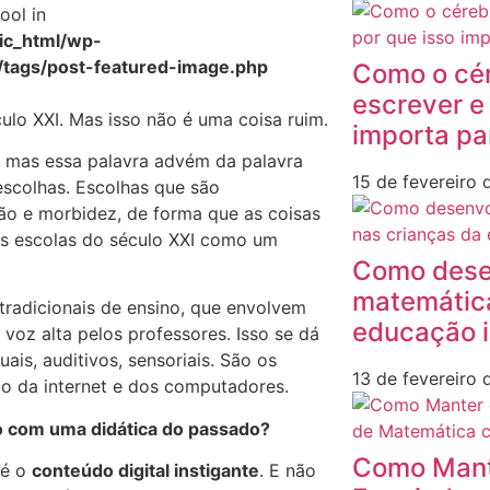
ool in
c_html/wp-
/tags/post-featured-image.php
Como o cér
escrever e
culo XXI. Mas isso não é uma coisa ruim.
importa pa
, mas essa palavra advém da palavra
15 de fevereiro
scolhas. Escolhas que são
ão e morbidez, de forma que as coisas
as escolas do século XXI como um
Como desen
matemática
radicionais de ensino, que envolvem
educação i
voz alta pelos professores. Isso se dá
is, auditivos, sensoriais. São os
13 de fevereiro
o da internet e dos computadores.
o com uma didática do passado?
Como Mant
é o
conteúdo digital instigante
. E não