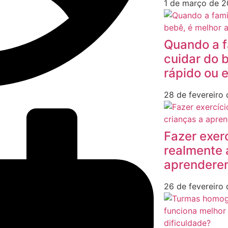
1 de março de 
Quando a f
cuidar do b
rápido ou 
28 de fevereiro
Fazer exer
realmente 
aprendere
26 de fevereiro