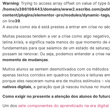
Warning
: Trying to access array offset on value of type b
/home/u386198443/domains/www2.escribo.com/publi
content/plugins/elementor-pro/modules/dynamic-tags
on line
39
A escola como ela é está prestes a entrar em crise no sé
Muitas pessoas tendem a ver a crise como algo negativo
latina
krisis,
e significa nada menos do que momento de e
fundamentais para que saiamos de um estado de saturaç
possam se renovar. Ou seja, podemos entender a crise n
momento de mudanças
.
Muitos alunos se sentem desmotivados com os métodos t
apenas textos corridos em quadros brancos e leituras em 
porque eles nasceram numa era de muitos estímulos – visua
nativos digitais,
a geração que já nasceu inclusa no mund
Como exigir no presente a atenção dos alunos do futur
Um dos
sete componentes do aprendizado na era digital