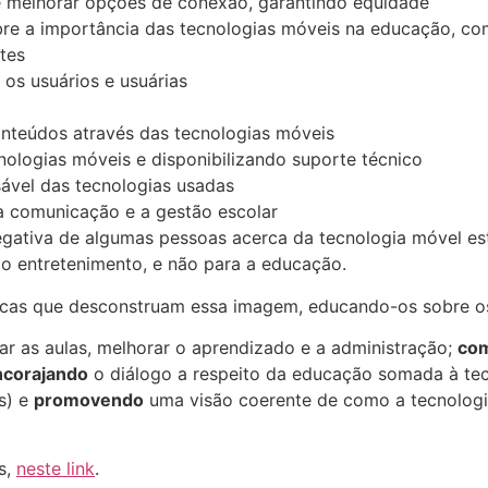
e melhorar opções de conexão, garantindo equidade
re a importância das tecnologias móveis na educação, com
ntes
os usuários e usuárias
onteúdos através das tecnologias móveis
nologias móveis e disponibilizando suporte técnico
ável das tecnologias usadas
a comunicação e a gestão escolar
egativa de algumas pessoas acerca da tecnologia móvel est
 o entretenimento, e não para a educação.
íticas que desconstruam essa imagem, educando-os sobre o
ar as aulas, melhorar o aprendizado e a administração;
com
ncorajando
o diálogo a respeito da educação somada à tec
s) e
promovendo
uma visão coerente de como a tecnologi
s,
neste link
.