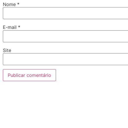
Nome
*
E-mail
*
Site