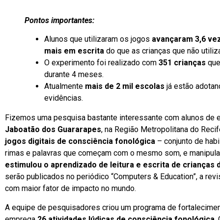
Pontos importantes:
Alunos que utilizaram os jogos
avançaram 3,6 vez
mais em escrita
do que as crianças que não utiliz
O experimento foi realizado com
351 crianças
qu
durante 4 meses.
Atualmente
mais de 2 mil escolas
já estão adota
evidências.
Fizemos uma pesquisa bastante interessante com alunos de ed
Jaboatão dos Guararapes
, na Região Metropolitana do Reci
jogos digitais de consciência fonológica
– conjunto de habi
rimas e palavras que começam com o mesmo som, e manipular
estimulou o aprendizado de leitura e escrita de crianças 
serão publicados no periódico “Computers & Education”, a revis
com maior fator de impacto no mundo.
A equipe de pesquisadores criou um programa de fortalecimento
emprega
26 atividades lúdicas de consciência fonológica
.