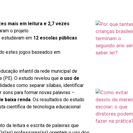
es mais em leitura e 2,7 vezes
aram o projeto.
e estudavam em
12 escolas públicas
ndo estes jogos baseados em
ucação infantil da rede municipal de
fe (PE). O estudo revelou que
o uso de
lidades como separar sílabas, identificar
 sons para formar novas palavras –
de baixa renda
. Os resultados do estudo
ta científica de tecnologia educacional
 da leitura e escrita de palavras que
 Os(as) professores(as) orientam o uso dos