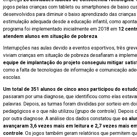
jogos pelas crianças com tablets ou smartphones de baixo c
desenvolvidos para diminuir o baixo aprendizado das crianças em
estimulação adequada desde a educação infantil, como apontam
programa foi implementado inicialmente em 2018 em
12 cent
atendem alunos em situação de pobreza
.
Interrupções nas aulas devido a eventos esportivos, três gre
viviam crianças em situação de pobreza desafiaram a impleme
equipe de implantação do projeto conseguiu mitigar sati
como a falta de tecnologias de informação e comunicação ade
escolas.
Um total de 351 alunos de cinco anos participou do estud
passaram por uma diagnose, que identificou como elas estavam
palavras. Depois, as turmas foram divididas por sorteio em doi
pedagógicos e o que não utilizou (grupo de controle). Depois
por outra diagnose. A análise dos dados constatou que
os alu
avançaram 3,6 vezes mais em leitura e 2,7 vezes mais e
controle
. Os jogos também geram relatórios que permitem qu