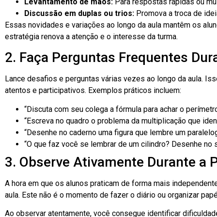
Levantamento de mãos:
Para respostas rápidas ou múl
Discussão em duplas ou trios:
Promova a troca de idei
Essas novidades e variações ao longo da aula mantêm os alu
estratégia renova a atenção e o interesse da turma.
2. Faça Perguntas Frequentes Dur
Lance desafios e perguntas várias vezes ao longo da aula. I
atentos e participativos. Exemplos práticos incluem:
“Discuta com seu colega a fórmula para achar o perímetr
“Escreva no quadro o problema da multiplicação que ident
“Desenhe no caderno uma figura que lembre um paralelo
“O que faz você se lembrar de um cilindro? Desenhe no 
3. Observe Ativamente Durante a P
A hora em que os alunos praticam de forma mais independen
aula. Este não é o momento de fazer o diário ou organizar pap
Ao observar atentamente, você consegue identificar dificulda