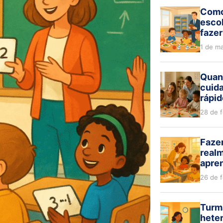
Como
escol
fazer
1 de m
Quan
cuida
rápid
28 de 
Fazer
realm
apre
26 de 
Turm
hete