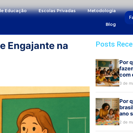
 de Educação
Escolas Privadas
Metodologia
F
Blog
e Engajante na
Posts Rece
Por q
faze
com 
3 de m
Por q
brasi
ano s
2 de m