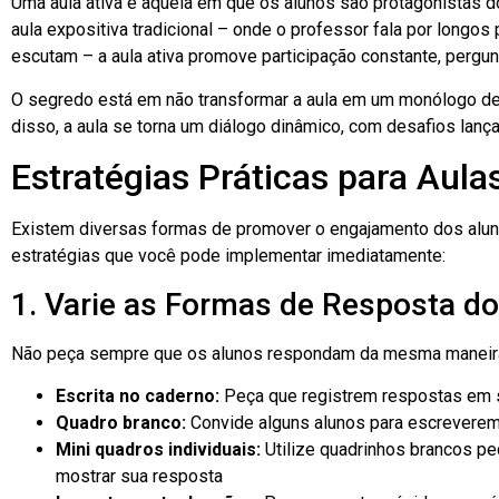
Uma aula ativa é aquela em que os alunos são protagonistas d
aula expositiva tradicional – onde o professor fala por longo
escutam – a aula ativa promove participação constante, pergu
O segredo está em não transformar a aula em um monólogo de
disso, a aula se torna um diálogo dinâmico, com desafios lan
Estratégias Práticas para Aul
Existem diversas formas de promover o engajamento dos aluno
estratégias que você pode implementar imediatamente:
1. Varie as Formas de Resposta d
Não peça sempre que os alunos respondam da mesma maneira. 
Escrita no caderno:
Peça que registrem respostas em 
Quadro branco:
Convide alguns alunos para escreverem
Mini quadros individuais:
Utilize quadrinhos brancos p
mostrar sua resposta