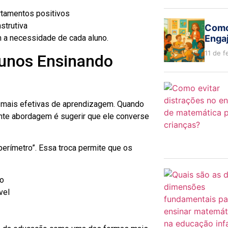
tamentos positivos
strutiva
Como
Engaj
 a necessidade de cada aluno.
11 de f
lunos Ensinando
s mais efetivas de aprendizagem. Quando
ente abordagem é sugerir que ele converse
perímetro”. Essa troca permite que os
ão
vel