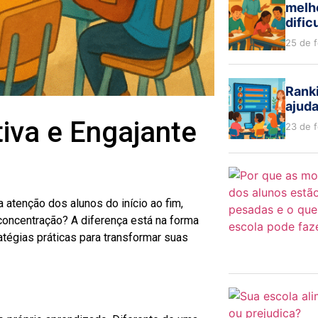
melh
dific
25 de 
Ranki
ajud
iva e Engajante
23 de 
atenção dos alunos do início ao fim,
oncentração? A diferença está na forma
tégias práticas para transformar suas