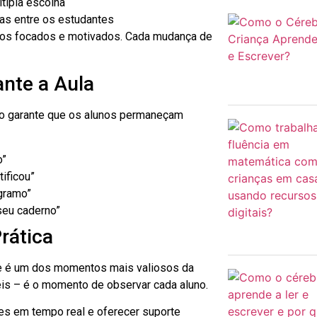
tipla escolha
as entre os estudantes
nos focados e motivados. Cada mudança de
ante a Aula
sso garante que os alunos permaneçam
o”
ificou”
gramo”
seu caderno”
rática
te é um dos momentos mais valiosos da
éis – é o momento de observar cada aluno.
des em tempo real e oferecer suporte