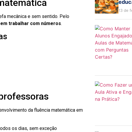
 matemática
educa
13 de f
refa mecânica e sem sentido. Pelo
 em trabalhar com números
.
as
professoras
senvolvimento da fluência matemática em
 todos os dias, sem exceção