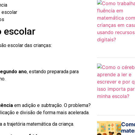
ncia
 escolar
os
 escolar
ão escolar das crianças:
 segundo ano
, estando preparada para
no.
uência
em adição e subtração. O problema?
plicação e divisão de forma mais acelerada.
a trajetória matemática da criança.
Como
mate