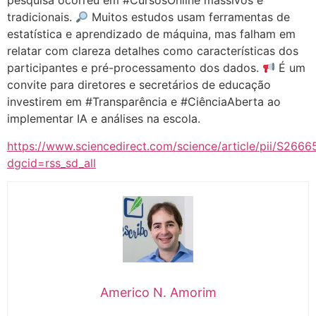
pesquisa ocorreu em
#CursosOnline
massivos e
tradicionais.
Muitos estudos usam ferramentas de
estatística e aprendizado de máquina, mas falham em
relatar com clareza detalhes como características dos
participantes e pré-processamento dos dados.
É um
convite para diretores e secretários de educação
investirem em
#Transparência
e
#CiênciaAberta
ao
implementar IA e análises na escola.
https://www.sciencedirect.com/science/article/pii/S26
dgcid=rss_sd_all
Americo N. Amorim