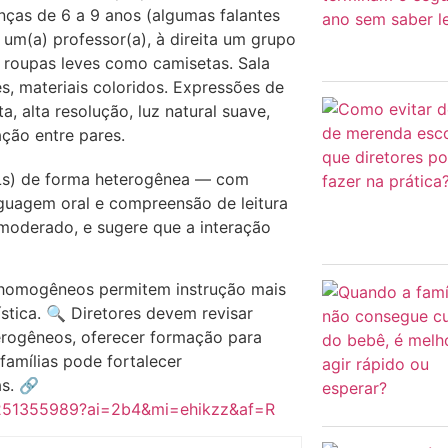
ALs) de forma heterogênea — com
nguagem oral e compreensão de leitura
 moderado, e sugere que a interação
 homogêneos permitem instrução mais
tica. 🔍 Diretores devem revisar
erogêneos, oferecer formação para
famílias pode fortalecer
as. 🔗
12251355989?ai=2b4&mi=ehikzz&af=R