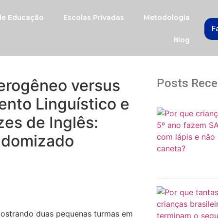
 de Educação
Escolas Privadas
Metodologia
F
Blog
erogêneo versus
Posts Rece
to Linguístico e
es de Inglês:
andomizado