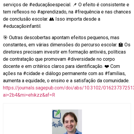
serviços de
#educaçãoespecial
. 📌 O efeito é consistente e
tem reflexos no
#aprendizado
, na
#frequência
e nas chances
de conclusão escolar. 👥 Isso importa desde a
#educaçãoinfantil
.
🎯 Outras descobertas apontam efeitos pequenos, mas
constantes, em várias dimensões do percurso escolar. 🏫 Os
diretores precisam investir em formação antiviés, políticas
de contratação que promovam
#diversidade
no corpo
docente e em critérios claros para identificação. ❤️ Com
ações na
#cidade
e diálogo permanente com as
#famílias
,
aumenta a equidade, o ensino e a satisfação da comunidade.
https://journals.sagepub.com/doi/abs/10.3102/0162373725
ai=2b4&mi=ehikzz&af=R