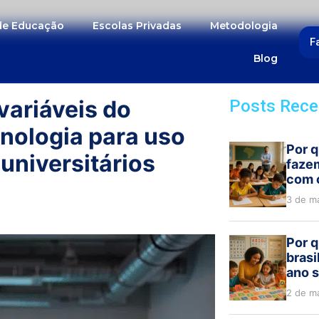
 de Educação
Escolas Privadas
Metodologia
F
Blog
variáveis do
Posts Rece
nologia para uso
Por q
universitários
faze
com 
3 de m
Por q
brasi
ano s
2 de m