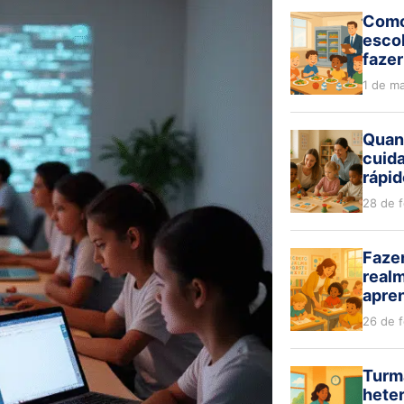
Como
escol
fazer
1 de m
Quan
cuida
rápid
28 de 
Fazer
realm
apre
26 de 
Turm
hete