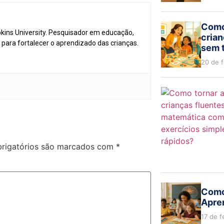
Como
ins University. Pesquisador em educação,
crian
para fortalecer o aprendizado das crianças.
sem 
20 de 
rigatórios são marcados com
*
Como
Apren
17 de f