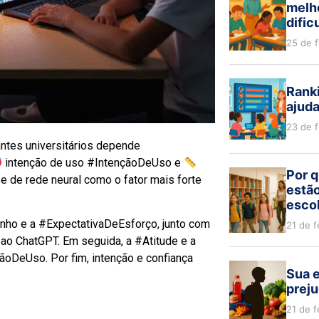
melh
dific
25 de 
Ranki
ajud
23 de 
ntes universitários depende
intenção de uso #IntençãoDeUso e
Por q
e de rede neural como o fator mais forte
estão
escol
ho e a #ExpectativaDeEsforço, junto com
21 de f
 ao ChatGPT. Em seguida, a #Atitude e a
ãoDeUso. Por fim, intenção e confiança
Sua e
preju
21 de f