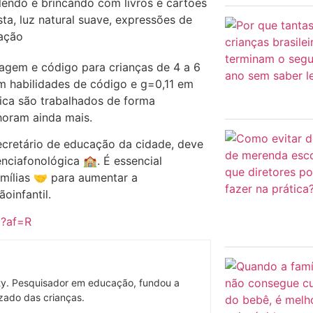
agem e código para crianças de 4 a 6
m habilidades de código e g=0,11 em
ica são trabalhados de forma
horam ainda mais.
secretário de educação da cidade, deve
nciafonológica 🏫. É essencial
amílias 🤝 para aumentar a
oinfantil.
2?af=R
ty. Pesquisador em educação, fundou a
zado das crianças.