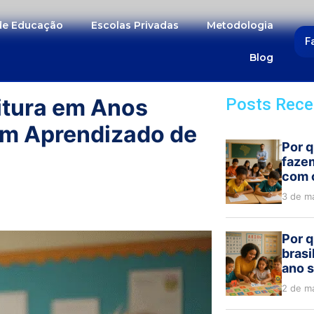
 de Educação
Escolas Privadas
Metodologia
F
Blog
eitura em Anos
Posts Rece
om Aprendizado de
Por q
faze
com 
3 de m
Por q
brasi
ano s
2 de m