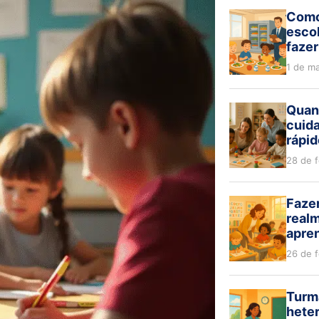
Como
escol
fazer
1 de m
Quan
cuida
rápid
28 de 
Fazer
realm
apre
26 de 
Turm
hete