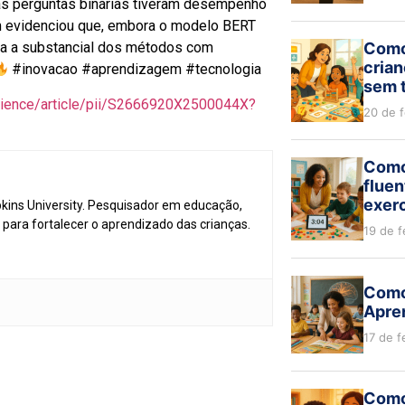
as perguntas binárias tiveram desempenho
m evidenciou que, embora o modelo BERT
Como
da a substancial dos métodos com
crian
#inovacao #aprendizagem #tecnologia
sem 
cience/article/pii/S2666920X2500044X?
20 de 
Como
flue
exerc
ins University. Pesquisador em educação,
para fortalecer o aprendizado das crianças.
19 de f
Como
Apren
17 de f
Como