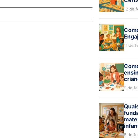
Cert
12 de f
Como
Engaj
11 de f
Como 
ensi
cria
9 de f
Quai
fund
mate
infan
8 de f