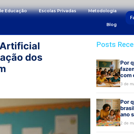
 de Educação
Escolas Privadas
Metodologia
F
Blog
rtificial
Posts Rece
zação dos
Por q
em
faze
com 
3 de m
Por q
brasi
ano s
2 de m