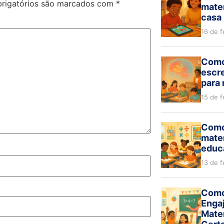
rigatórios são marcados com
*
mate
casa 
16 de f
Como 
escre
para
15 de f
Como
mate
educa
13 de f
Como
Enga
Mate