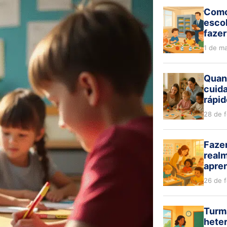
Como
escol
fazer
1 de m
Quan
cuida
rápid
28 de 
Fazer
realm
apre
26 de 
Turm
hete