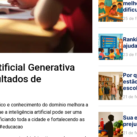
melh
dific
25 de 
Ranki
ajud
23 de 
ificial Generativa
Por q
ltados de
estão
escol
21 de f
ico e conhecimento do domínio melhora a
a inteligência artificial pode ser uma
Sua e
ciando toda a cidade e fortalecendo as
preju
l #educacao
21 de f