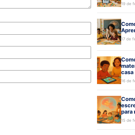
19 de f
Como
Apren
17 de f
Como
mate
casa 
16 de f
Como 
escre
para
15 de f