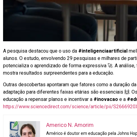
A pesquisa destacou que o uso da
#inteligenciaartificial
melh
alunos. O estudo, envolvendo 29 pesquisas e milhares de part
potencializa o aprendizado de forma expressiva
🚀
. A análise
mostra resultados surpreendentes para a educação.
Outras descobertas apontaram que fatores como a duração da i
adaptação para diferentes faixas etárias são essenciais
🙌
. O
educação a repensar planos e incentivar a
#inovacao
e a
#ed
https://www.sciencedirect.com/science/article/pii/S26669
Americo N. Amorim
Américo é doutor em educação pela Johns Hopk