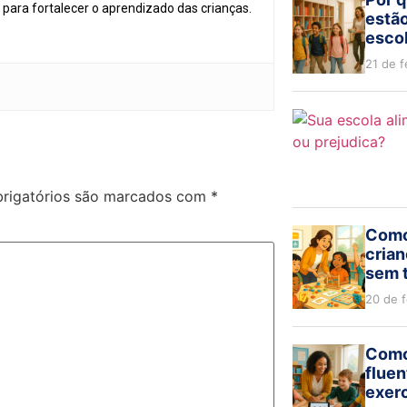
para fortalecer o aprendizado das crianças.
estão
escol
21 de f
rigatórios são marcados com
*
Como
crian
sem 
20 de 
Como
flue
exerc