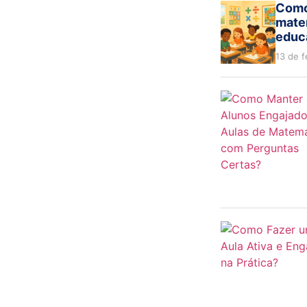
Como
mate
educa
13 de f