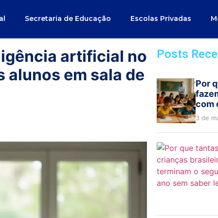
al
Secretaria de Educação
Escolas Privadas
M
gência artificial no
Posts Rece
alunos em sala de
Por q
faze
com 
3 de m