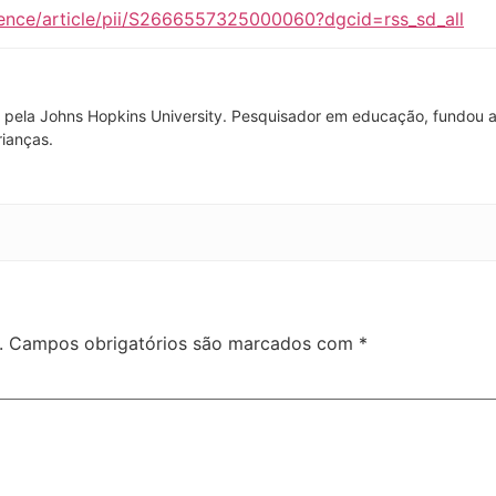
ience/article/pii/S2666557325000060?dgcid=rss_sd_all
pela Johns Hopkins University. Pesquisador em educação, fundou a
rianças.
.
Campos obrigatórios são marcados com
*