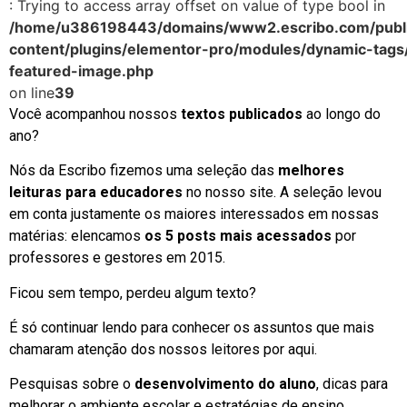
: Trying to access array offset on value of type bool in
/home/u386198443/domains/www2.escribo.com/publi
content/plugins/elementor-pro/modules/dynamic-tags
featured-image.php
on line
39
Você acompanhou nossos
textos publicados
ao longo do
ano?
Nós da Escribo fizemos uma seleção das
melhores
leituras para educadores
no nosso site. A seleção levou
em conta justamente os maiores interessados em nossas
matérias: elencamos
os 5 posts mais acessados
por
professores e gestores em 2015.
Ficou sem tempo, perdeu algum texto?
É só continuar lendo para conhecer os assuntos que mais
chamaram atenção dos nossos leitores por aqui.
Pesquisas sobre o
desenvolvimento do aluno
, dicas para
melhorar o ambiente escolar e estratégias de ensino