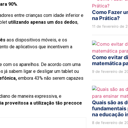
para 90%
.
Como Fazer um
dores entre crianças com idade inferior e
na Prática?
ablet
utilizando apenas um dos dedos
,
11 de fevereiro de 
bês
aos dispositivos móveis, e os
nto de aplicativos que incentivem a
Como evitar d
matemática pa
ce com os aparelhos. De acordo com uma
s já sabem ligar e desligar um tablet ou
9 de fevereiro de 2
efônica,
embora 43% não serem capazes
diano de maneira expressiva, e
Quais são as 
ia proveitosa a utilização tão precoce
fundamentais 
na educação in
8 de fevereiro de 2