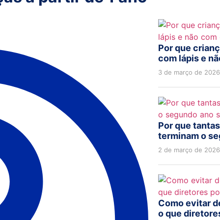
Por que crian
com lápis e n
3 de março de 2026
Por que tantas
terminam o se
2 de março de 2026
Como evitar d
o que diretore