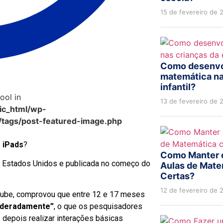
15 de fevereiro de 
Como desenvol
matemática na
infantil?
ool in
13 de fevereiro de 
c_html/wp-
/tags/post-featured-image.php
 iPads
?
Como Manter o
 Estados Unidos e publicada no começo do
Aulas de Mate
Certas?
12 de fevereiro de 
utube, comprovou que entre 12 e 17 meses
moderadamente”
, o que os pesquisadores
s depois realizar interações básicas