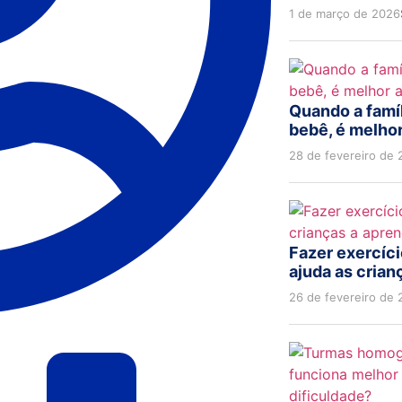
1 de março de 2026
Quando a famí
bebê, é melhor
28 de fevereiro de
Fazer exercíc
ajuda as cria
26 de fevereiro de