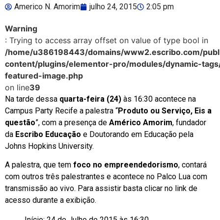
Americo N. Amorim
julho 24, 2015
2:05 pm
Warning
: Trying to access array offset on value of type bool in
/home/u386198443/domains/www2.escribo.com/publi
content/plugins/elementor-pro/modules/dynamic-tags
featured-image.php
on line
39
Na tarde dessa
quarta-feira (24)
às 16:30 acontece na
Campus Party Recife a palestra “
Produto ou Serviço, Eis a
questão
”, com a presença de
Américo Amorim
, fundador
da
Escribo Educação
e Doutorando em Educação pela
Johns Hopkins University.
A palestra, que tem
foco no empreendedorismo
, contará
com outros três palestrantes e acontece no Palco Lua com
transmissão ao vivo. Para assistir basta clicar no link de
acesso durante a exibição.
Início: 24 de Julho de 2015 às 16:30