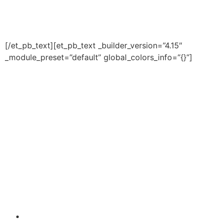
Conteúdos abordados
[/et_pb_text][et_pb_text _builder_version=”4.15″
_module_preset=”default” global_colors_info=”{}”]
Sumário
Agradecimentos
Sobre os autores
Introdução
O que é Consciência
Fonológica?
Como ensinar a consciência fonológica?