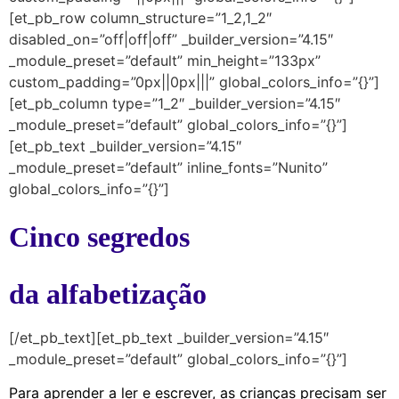
[et_pb_row column_structure=”1_2,1_2″
disabled_on=”off|off|off” _builder_version=”4.15″
_module_preset=”default” min_height=”133px”
custom_padding=”0px||0px|||” global_colors_info=”{}”]
[et_pb_column type=”1_2″ _builder_version=”4.15″
_module_preset=”default” global_colors_info=”{}”]
[et_pb_text _builder_version=”4.15″
_module_preset=”default” inline_fonts=”Nunito”
global_colors_info=”{}”]
Cinco segredos
da alfabetização
[/et_pb_text][et_pb_text _builder_version=”4.15″
_module_preset=”default” global_colors_info=”{}”]
Para aprender a ler e escrever, as crianças precisam ser