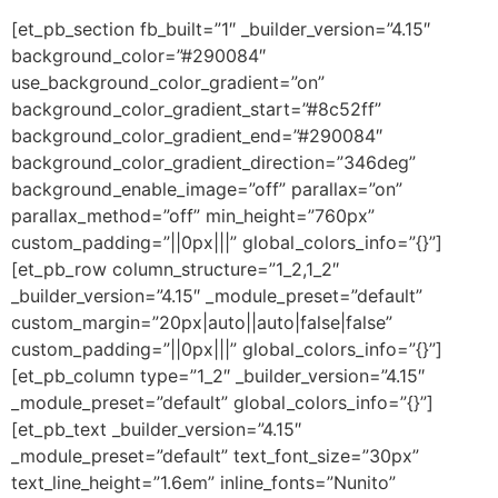
[et_pb_section fb_built=”1″ _builder_version=”4.15″
background_color=”#290084″
use_background_color_gradient=”on”
background_color_gradient_start=”#8c52ff”
background_color_gradient_end=”#290084″
background_color_gradient_direction=”346deg”
background_enable_image=”off” parallax=”on”
parallax_method=”off” min_height=”760px”
custom_padding=”||0px|||” global_colors_info=”{}”]
[et_pb_row column_structure=”1_2,1_2″
_builder_version=”4.15″ _module_preset=”default”
custom_margin=”20px|auto||auto|false|false”
custom_padding=”||0px|||” global_colors_info=”{}”]
[et_pb_column type=”1_2″ _builder_version=”4.15″
_module_preset=”default” global_colors_info=”{}”]
[et_pb_text _builder_version=”4.15″
_module_preset=”default” text_font_size=”30px”
text_line_height=”1.6em” inline_fonts=”Nunito”