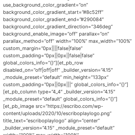
use_background_color_gradient=”on”
background_color_gradient_start=”#8c52ff”
background_color_gradient_end=”#290084″
background_color_gradient_direction=”346deg”
background_enable_image=”off” parallax=”on”
parallax_method=”off” width=”100%” max_width=”100%”
custom_margin=”0px||||false|false”
custom_padding=”0px||0px||false|false”
global_colors_info=”{}”][et_pb_row
disabled_on=”off|off|off” _builder_version=”4.15″
_module_preset=”default” min_height=”133px”
custom_padding=”0px||0px|||” global_colors_info=”{}”]
[et_pb_column type=”4_4″ _builder_version=”4.15″
_module_preset=”default” global_colors_info=”{}”]
[et_pb_image src=”https://escribo.com/wp-
content/uploads/2020/10/escriboplaylogo.png”
title_text=”escriboplaylogo” align=”center”
_builder_version=”4.15″ _module_preset=”default”
width=”100%” max_width=”100%”