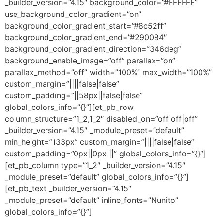
_builder_version=”4.15″ background_color=”#FFFFFF”
use_background_color_gradient=”on”
background_color_gradient_start=”#8c52ff”
background_color_gradient_end=”#290084″
background_color_gradient_direction=”346deg”
background_enable_image=”off” parallax=”on”
parallax_method=”off” width=”100%” max_width=”100%”
custom_margin=”||||false|false”
custom_padding=”||58px||false|false”
global_colors_info=”{}”][et_pb_row
column_structure=”1_2,1_2″ disabled_on=”off|off|off”
_builder_version=”4.15″ _module_preset=”default”
min_height=”133px” custom_margin=”||||false|false”
custom_padding=”0px||0px|||” global_colors_info=”{}”]
[et_pb_column type=”1_2″ _builder_version=”4.15″
_module_preset=”default” global_colors_info=”{}”]
[et_pb_text _builder_version=”4.15″
_module_preset=”default” inline_fonts=”Nunito”
global_colors_info=”{}”]