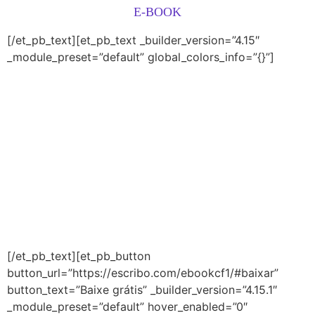
E-BOOK
[/et_pb_text][et_pb_text _builder_version=”4.15″
_module_preset=”default” global_colors_info=”{}”]
Um guia de como escolas, profissionais da educação e
famílias podem ensinar as crianças a ler e escrever
mais e melhor, com base nas habilidades de
consciência fonológica, essenciais para alfabetização
de crianças da educação infantil e dos anos iniciais do
ensino fundamental.
Inscreva-se abaixo para receber o livro gratuitamente
e também ficar por dentro dos próximos lançamentos
de livros, cursos e descobertas da educação.
[/et_pb_text][et_pb_button
button_url=”https://escribo.com/ebookcf1/#baixar”
button_text=”Baixe grátis” _builder_version=”4.15.1″
_module_preset=”default” hover_enabled=”0″