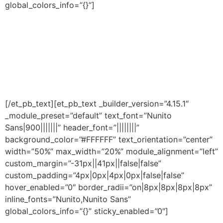
global_colors_info=”{}”]
Consciência Fonológica na
Alfabetização e no Letramento
Infantil
[/et_pb_text][et_pb_text _builder_version=”4.15.1″
_module_preset=”default” text_font=”Nunito
Sans|900|||||||” header_font=”||||||||”
background_color=”#FFFFFF” text_orientation=”center”
width=”50%” max_width=”20%” module_alignment=”left”
custom_margin=”-31px||41px||false|false”
custom_padding=”4px|0px|4px|0px|false|false”
hover_enabled=”0″ border_radii=”on|8px|8px|8px|8px”
inline_fonts=”Nunito,Nunito Sans”
global_colors_info=”{}” sticky_enabled=”0″]