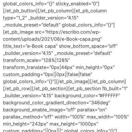
global_colors_info=”{}” sticky_enabled=”0″]
[/et_pb_button][/et_pb_column][et_pb_column
type=”1_2″ _builder_version=”4.15″
_module_preset=”default” global_colors_info=”{}”]
[et_pb_image src=”https://escribo.com/wp-
content/uploads/2021/08/e-Book-capa.png”
title_text=”e-Book capa” show_bottom_space=”off”
_builder_version=”4.15″ _module_preset=”default”
transform_scale=”128%|128%”
transform_translate=”0px|44px” min_height=”0px”
custom_padding=”0px||0px||false|false”
global_colors_info=”{}”][/et_pb_image][/et_pb_column]
[/et_pb_row][/et_pb_section][et_pb_section fb_built=”1″
_builder_version=”4.15″ background_color=”#FFFFFF”
background_color_gradient_direction=”346deg”
background_enable_image=”off” parallax=”on”
parallax_method=”off” width=”100%” max_width=”100%”
min_height=”243px” max_height=”1000px”
custom_padding=”||0px|||” global_colors_info=”{}”]