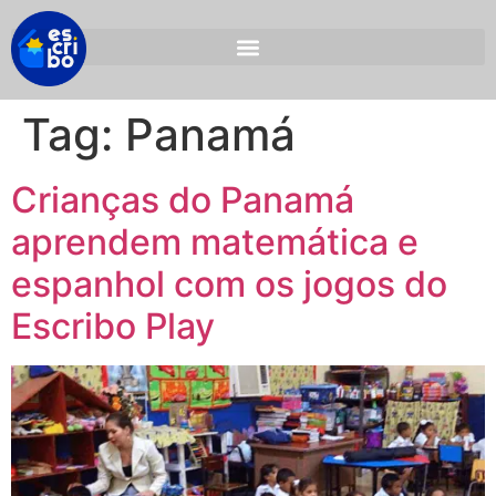
Tag:
Panamá
Crianças do Panamá
aprendem matemática e
espanhol com os jogos do
Escribo Play