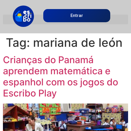
Entrar
Tag:
mariana de león
Crianças do Panamá
aprendem matemática e
espanhol com os jogos do
Escribo Play