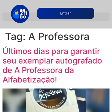
Entrar
Tag:
A Professora
Últimos dias para garantir
seu exemplar autografado
de A Professora da
Alfabetização!