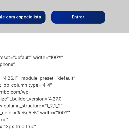
ale com especialista
Entrar
reset=”default” width=”100%”
|phone”
=”4.26.1″ _module_preset=”default”
et_pb_column type=”4_4″
scribo.com/wp-
ze” _builder_version=”4.27.0″
w column_structure=”1_2,1_2″
d_color=”#e5e5e5″ width=”100%”
rue”
12px|true|true”