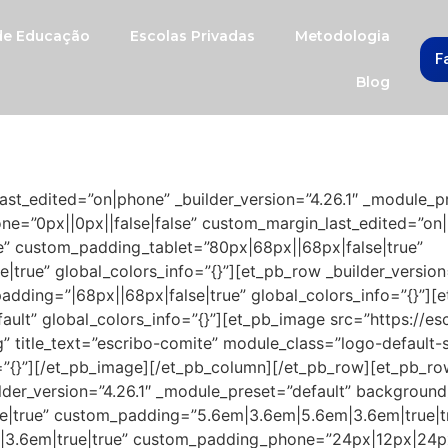
 de Educação
Escolas Privadas
Metodologia
F
Blog
ast_edited=”on|phone” _builder_version=”4.26.1″ _module_p
e=”0px||0px||false|false” custom_margin_last_edited=”on
” custom_padding_tablet=”80px|68px||68px|false|true”
true” global_colors_info=”{}”][et_pb_row _builder_version
ding=”|68px||68px|false|true” global_colors_info=”{}”][
fault” global_colors_info=”{}”][et_pb_image src=”https://e
title_text=”escribo-comite” module_class=”logo-default-si
=”{}”][/et_pb_image][/et_pb_column][/et_pb_row][et_pb_ro
lder_version=”4.26.1″ _module_preset=”default” backgroun
e|true” custom_padding=”5.6em|3.6em|5.6em|3.6em|true|t
3.6em|true|true” custom_padding_phone=”24px|12px|24px|