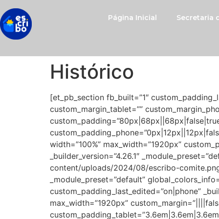
Página Inicial
Secretaria
Histórico
[et_pb_section fb_built=”1″ custom_padding_l
custom_margin_tablet=”” custom_margin_phon
custom_padding=”80px|68px||68px|false|true
custom_padding_phone=”0px|12px||12px|false|
width=”100%” max_width=”1920px” custom_pad
_builder_version=”4.26.1″ _module_preset=”de
content/uploads/2024/08/escribo-comite.png” 
_module_preset=”default” global_colors_info
custom_padding_last_edited=”on|phone” _bui
max_width=”1920px” custom_margin=”||||fals
custom_padding_tablet=”3.6em|3.6em|3.6em|