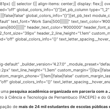
{|| selector {|| align-items: center;|| display: flex;|| overf
=”off” global_colors_info=”{}”][et_pb_column type=”1_2″ _
false|false” global_colors_info=”{}”][et_pb_text module_cl
fault” text_font=”Work Sans|500|||||||” text_text_color=”#0
ans|600|||||||” header_text_color=”#000000″ header_font_s
2_font_size=”39px” header_2_line_height=”1.1em” custom_ma
d=”off” global_colors_info=”{}” text_letter_spacing__hover
g-default” _builder_version=”4.27.0″ _module_preset=”defaul
.2px” text_line_height=”1.3em” custom_margin=”||0px||false
ustom_margin_phone=”||1em||false|false” custom_margin_la
off” global_colors_info=”{}” text_letter_spacing__hover_en
e uma
pesquisa acadêmica organizada em parceria com a J
o à Ciência e Tecnologia de Pernambuco (FACEPE) e do G
cipação de
mais de 24 mil estudantes de escolas públicas e