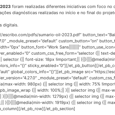
 2023
foram realizadas diferentes iniciativas com foco no
iações diagnósticas realizadas no início e no final do proj
 digitais.
://escribo.com/pdfs/sumario-oil-2023.pdf” button_text=”Ba
27.0″ _module_preset=”default” custom_button=”on” button_
th=”0px” button_font=”Work Sans||||||||” button_use_icon=
r_enabled=”0″ custom_css_free_form=”selector {|| text-dec
 selector {|| font-size: 18px !important;|| }||}||||@media(min
_colors_info=”{}” sticky_enabled=”0″][/et_pb_button][/et_p
fault” global_colors_info=”{}”][et_pb_image src=”https://
ilder_version=”4.27.0″ _module_preset=”default” custom_css_
a(max-width: 980px) {|| selector img {|| width: 75% !importa
.et_pb_image_wrap {|| width: 100%;|| }|| selector img {|| max-w
| }||}||||@media(min-width: 1279px) {|| selector img {|| max
|| }||}||||@media(min-width: 1919px) {|| selector img {|| max
pb_column][/et_pb_row][/et_pb_section]