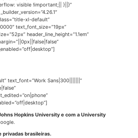
low: visible !important;|| }||}”
builder_version=”4.26.1″
ass=”title-xl-default”
00000″ text_font_size=”19px”
ize=”52px” header_line_height=”1.1em”
rgin=”||0px||false|false”
_enabled=”off|desktop”]
t” text_font=”Work Sans|300|||||||”
|false”
st_edited=”on|phone”
abled=”off|desktop”]
ohns Hopkins University e com a University
oogle.
 privadas brasileiras.