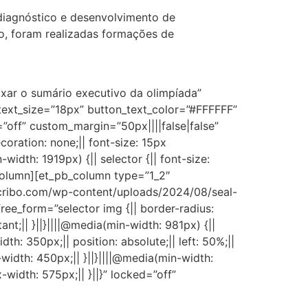
 diagnóstico e desenvolvimento de
eto, foram realizadas formações de
ixar o sumário executivo da olimpíada”
text_size=”18px” button_text_color=”#FFFFFF”
”off” custom_margin=”50px||||false|false”
oration: none;|| font-size: 15px
-width: 1919px) {|| selector {|| font-size:
b_column][et_pb_column type=”1_2″
escribo.com/wp-content/uploads/2024/08/seal-
free_form=”selector img {|| border-radius:
nt;|| }||}||||@media(min-width: 981px) {||
idth: 350px;|| position: absolute;|| left: 50%;||
-width: 450px;|| }||}||||@media(min-width:
-width: 575px;|| }||}” locked=”off”