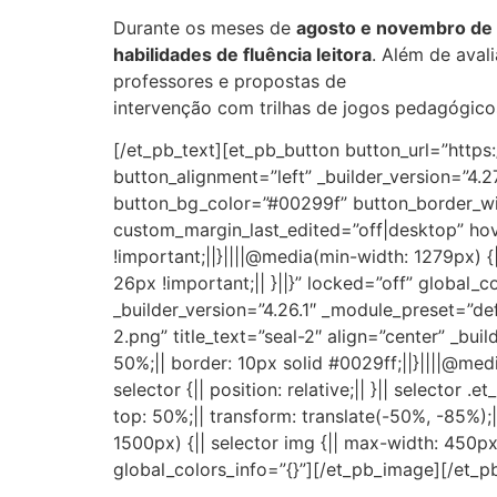
Durante os meses de
agosto e novembro de
habilidades de fluência leitora
. Além de aval
professores e propostas de
intervenção com trilhas de jogos pedagógicos
[/et_pb_text][et_pb_button button_url=”https
button_alignment=”left” _builder_version=”4.
button_bg_color=”#00299f” button_border_wid
custom_margin_last_edited=”off|desktop” hove
!important;||}||||@media(min-width: 1279px) {||
26px !important;|| }||}” locked=”off” global
_builder_version=”4.26.1″ _module_preset=”de
2.png” title_text=”seal-2″ align=”center” _bu
50%;|| border: 10px solid #0029ff;||}||||@medi
selector {|| position: relative;|| }|| selector 
top: 50%;|| transform: translate(-50%, -85%);|
1500px) {|| selector img {|| max-width: 450px;
global_colors_info=”{}”][/et_pb_image][/et_