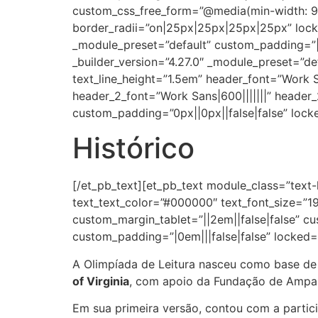
custom_css_free_form=”@media(min-width: 981px) 
border_radii=”on|25px|25px|25px|25px” locked
_module_preset=”default” custom_padding=”||||
_builder_version=”4.27.0″ _module_preset=”de
text_line_height=”1.5em” header_font=”Work S
header_2_font=”Work Sans|600|||||||” header_
custom_padding=”0px||0px||false|false” locke
Histórico
[/et_pb_text][et_pb_text module_class=”text-l
text_text_color=”#000000″ text_font_size=”19
custom_margin_tablet=”||2em||false|false” c
custom_padding=”|0em|||false|false” locked=”
A Olimpíada de Leitura nasceu como base d
of Virginia
, com apoio da Fundação de Ampar
Em sua primeira versão, contou com a parti