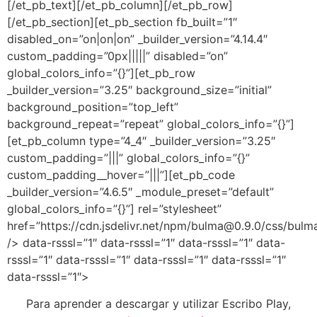
[/et_pb_text][/et_pb_column][/et_pb_row]
[/et_pb_section][et_pb_section fb_built=”1″
disabled_on=”on|on|on” _builder_version=”4.14.4″
custom_padding=”0px|||||” disabled=”on”
global_colors_info=”{}”][et_pb_row
_builder_version=”3.25″ background_size=”initial”
background_position=”top_left”
background_repeat=”repeat” global_colors_info=”{}”]
[et_pb_column type=”4_4″ _builder_version=”3.25″
custom_padding=”|||” global_colors_info=”{}”
custom_padding__hover=”|||”][et_pb_code
_builder_version=”4.6.5″ _module_preset=”default”
global_colors_info=”{}”]
rel=”stylesheet”
href=”https://cdn.jsdelivr.net/npm/bulma@0.9.0/css/bulma
/>
data-rsssl=”1″
data-rsssl=”1″
data-rsssl=”1″
data-
rsssl=”1″
data-rsssl=”1″
data-rsssl=”1″
data-rsssl=”1″
data-rsssl=”1″
>
Para aprender a descargar y utilizar Escribo Play,