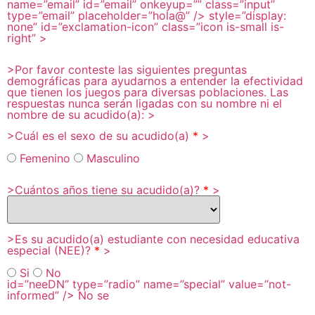
name=”email”
id=”email”
onkeyup=””
class=”input”
type=”email”
placeholder=”hola@”
/>
style=”display:
none”
id=”exclamation-icon”
class=”icon is-small is-
right”
>
>Por favor conteste las siguientes preguntas
demográficas para
ayudarnos a entender la efectividad
que tienen los juegos para
diversas poblaciones. Las
respuestas nunca serán ligadas con su nombre
ni el
nombre de su acudido(a): >
>Cuál es el sexo de su acudido(a)
*
>
Femenino
Masculino
>Cuántos años tiene su acudido(a)?
*
>
>Es su acudido(a) estudiante con necesidad educativa
especial (NEE)?
*
>
Si
No
id=”neeDN”
type=”radio”
name=”special”
value=”not-
informed”
/>
No se