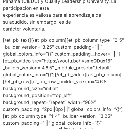
Panamá (CIEDU) y Quality Leadership University. La
participación en esta
experiencia es valiosa para el aprendizaje de
su acudido, sin embargo, es de
carácter voluntaria.
[/et_pb_text][/et_pb_column][et_pb_column type=”2_5″
_builder_version=”3.25″ custom_padding=”|||”
global_colors_info=”{}” custom_padding__hover=”|||”]
[et_pb_video src=”https://youtu.be/lVsmxQDux18″
_builder_version=”4.6.5″ _module_preset=”default”
global_colors_info=”{}”][/et_pb_video][/et_pb_column]
[/et_pb_row][et_pb_row _builder_version=”4.6.5″
background_size=”initial”
background_position=”top_left”
background_repeat=”repeat” width=”96%”
custom_padding=”2px||0px|||” global_colors_info=”{}”]
[et_pb_column type=”4_4″ _builder_version=”3.25″
custom_padding=”|||” global_colors_info=”{}”