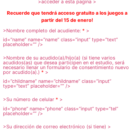
>acceder a esta pagina >
Recuerde que tendrá acceso gratuito a los juegos a
partir del 15 de enero!
>Nombre completo del acudiente:
*
>
id=”name”
name=”name”
class=”input”
type=”text”
placeholder=””
/>
>Nombre de su acudido(a)/hijo(a) (si tiene varios
acudidos(as) que
desea participen en el estudio, será
necesario llenar un formulario de
consentimiento nuevo
por acudido(a).)
*
>
id=”childname”
name=”childname”
class=”input”
type=”text”
placeholder=””
/>
>Su número de celular
*
>
id=”phone”
name=”phone”
class=”input”
type=”tel”
placeholder=””
/>
>Su dirección de correo electrónico (si tiene) >