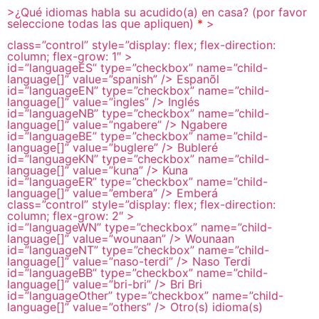
>¿Qué idiomas habla su acudido(a) en casa? (por favor
seleccione todas
las que apliquen)
*
>
class=”control”
style=”display: flex; flex-direction:
column; flex-grow: 1″
>
id=”languageES”
type=”checkbox”
name=”child-
language[]”
value=”spanish”
/>
Espanõl
id=”languageEN”
type=”checkbox”
name=”child-
language[]”
value=”ingles”
/>
Inglés
id=”languageNB”
type=”checkbox”
name=”child-
language[]”
value=”ngabere”
/>
Ngabere
id=”languageBE”
type=”checkbox”
name=”child-
language[]”
value=”buglere”
/>
Bubleré
id=”languageKN”
type=”checkbox”
name=”child-
language[]”
value=”kuna”
/>
Kuna
id=”languageER”
type=”checkbox”
name=”child-
language[]”
value=”embera”
/>
Emberá
class=”control”
style=”display: flex; flex-direction:
column; flex-grow: 2″
>
id=”languageWN”
type=”checkbox”
name=”child-
language[]”
value=”wounaan”
/>
Wounaan
id=”languageNT”
type=”checkbox”
name=”child-
language[]”
value=”naso-terdi”
/>
Naso Terdi
id=”languageBB”
type=”checkbox”
name=”child-
language[]”
value=”bri-bri”
/>
Bri Bri
id=”languageOther”
type=”checkbox”
name=”child-
language[]”
value=”others”
/>
Otro(s) idioma(s)