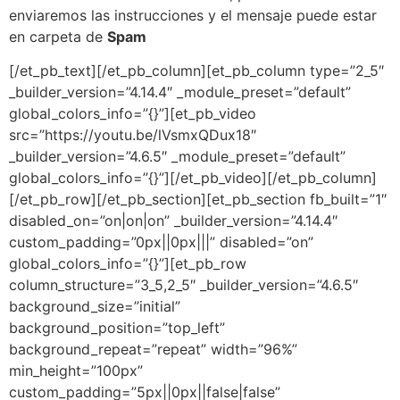
enviaremos las instrucciones y el mensaje puede estar
en carpeta de
Spam
[/et_pb_text][/et_pb_column][et_pb_column type=”2_5″
_builder_version=”4.14.4″ _module_preset=”default”
global_colors_info=”{}”][et_pb_video
src=”https://youtu.be/lVsmxQDux18″
_builder_version=”4.6.5″ _module_preset=”default”
global_colors_info=”{}”][/et_pb_video][/et_pb_column]
[/et_pb_row][/et_pb_section][et_pb_section fb_built=”1″
disabled_on=”on|on|on” _builder_version=”4.14.4″
custom_padding=”0px||0px|||” disabled=”on”
global_colors_info=”{}”][et_pb_row
column_structure=”3_5,2_5″ _builder_version=”4.6.5″
background_size=”initial”
background_position=”top_left”
background_repeat=”repeat” width=”96%”
min_height=”100px”
custom_padding=”5px||0px||false|false”