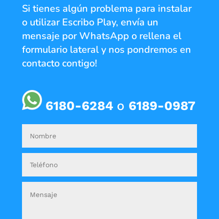
Si tienes algún problema para instalar
o utilizar Escribo Play, envía un
mensaje por WhatsApp o rellena el
formulario lateral y nos pondremos en
contacto contigo!
6180-6284
o
6189-0987