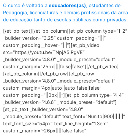
O curso é voltado a
educadores(as)
, estudantes de
Pedagogia, licenciaturas e demais profissionais da área
de educação tanto de escolas públicas como privadas.
[/et_pb_text][/et_pb_column][et_pb_column type=”1_2″
_builder_version=”3.25″ custom_padding=”|||”
custom_padding__hover=”|||”][et_pb_video
src=”https://youtu.be/TNpjA5iRgVE”
_builder_version=”4.8.0″ _module_preset=”default”
custom_margin=”25px||||false|false”][/et_pb_video]
[/et_pb_column][/et_pb_row][et_pb_row
_builder_version=”4.8.0″ _module_preset=”default”
custom_margin=”4px|auto||auto|false|false”
custom_padding=”||0px|||”][et_pb_column type=”4_4″
_builder_version=”4.6.6″ _module_preset=”default”]
[et_pb_text _builder_version=”4.8.0″
_module_preset=”default” text_font=”Nunito|900|||||||”
text_font_size=”54px” text_line_height=”1.3em”
custom_margin=”-26px||||false|false”