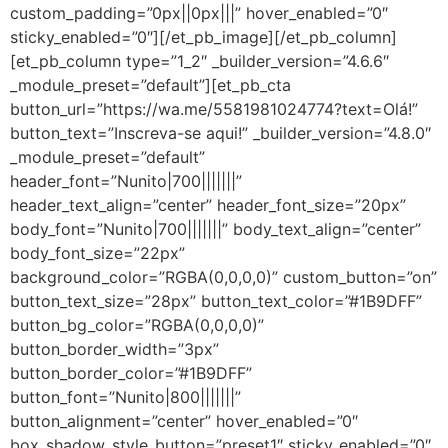
custom_padding=”0px||0px|||” hover_enabled=”0″
sticky_enabled=”0″][/et_pb_image][/et_pb_column]
[et_pb_column type=”1_2″ _builder_version=”4.6.6″
_module_preset=”default”][et_pb_cta
button_url=”https://wa.me/5581981024774?text=Olá!”
button_text=”Inscreva-se aqui!” _builder_version=”4.8.0″
_module_preset=”default”
header_font=”Nunito|700|||||||”
header_text_align=”center” header_font_size=”20px”
body_font=”Nunito|700|||||||” body_text_align=”center”
body_font_size=”22px”
background_color=”RGBA(0,0,0,0)” custom_button=”on”
button_text_size=”28px” button_text_color=”#1B9DFF”
button_bg_color=”RGBA(0,0,0,0)”
button_border_width=”3px”
button_border_color=”#1B9DFF”
button_font=”Nunito|800|||||||”
button_alignment=”center” hover_enabled=”0″
box_shadow_style_button=”preset1″ sticky_enabled=”0″