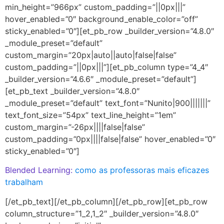
min_height=”966px” custom_padding=”||0px|||”
hover_enabled=”0″ background_enable_color=”off”
sticky_enabled=”0″][et_pb_row _builder_version=”4.8.0″
_module_preset=”default”
custom_margin=”20px|auto||auto|false|false”
custom_padding=”||0px|||”][et_pb_column type=”4_4″
_builder_version=”4.6.6″ _module_preset=”default”]
[et_pb_text _builder_version=”4.8.0″
_module_preset=”default” text_font=”Nunito|900|||||||”
text_font_size=”54px” text_line_height=”1em”
custom_margin=”-26px||||false|false”
custom_padding=”0px||||false|false” hover_enabled=”0″
sticky_enabled=”0″]
Blended Learning:
como as professoras mais eficazes
trabalham
[/et_pb_text][/et_pb_column][/et_pb_row][et_pb_row
column_structure=”1_2,1_2″ _builder_version=”4.8.0″